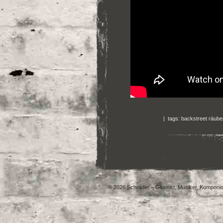
| tags:
backstreet räube
© 2026 Schrader – Gitarrist, Musiker, Komponis