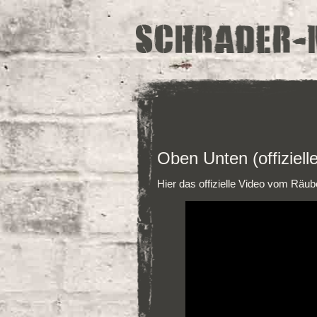
Oben Unten (offiziell
Hier das offizielle Video vom Rä