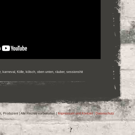
r
,
karneval
,
Kölle
,
kölsch
,
oben unten
,
räuber
,
sessionshit
t, Produzent | Alle Rechte vorbehalten |
Impressum und Kontakt
|
Datenschutz