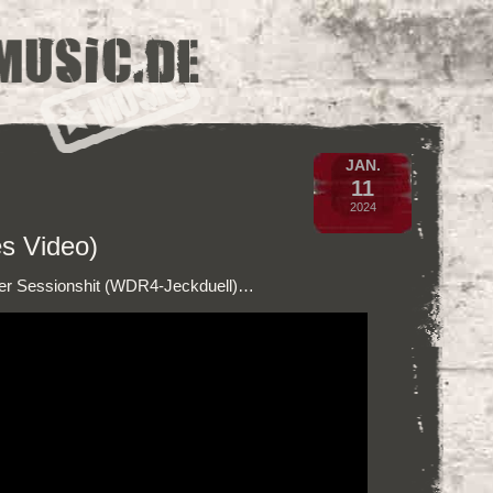
JAN.
11
2024
es Video)
uber Sessionshit (WDR4-Jeckduell)…