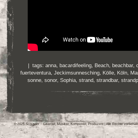
| tags:
anna
,
bacardifeeling
,
Beach
,
beachbar
,
fuerteventura
,
Jeckimsunnesching
,
Kölle
,
Köln
,
Ma
sonne
,
sonor
,
Sophia
,
strand
,
strandbar
,
strandp
© 2026 Schrader – Gitarrist, Musiker, Komponist, Produzent | Alle Rechte vorbehal